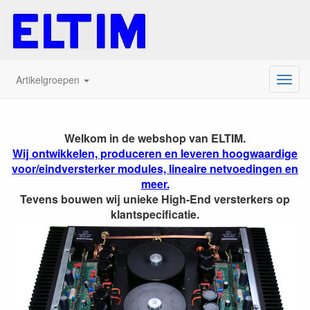
Artikelgroepen
Menu
ELTIM, leverancier voor h
Welkom in de webshop van ELTIM.
Wij ontwikkelen, produceren en leveren hoogwaardige
voor/eindversterker modules, lineaire netvoedingen en
meer.
Tevens bouwen wij unieke High-End versterkers op
klantspecificatie.